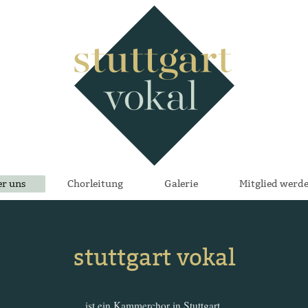
r uns
Chorleitung
Galerie
Mitglied werd
stuttgart vokal
ist ein Kammerchor in Stuttgart.